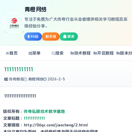
青橙网络
专注于免费为广大传奇行业从业者提供相关学习教程及实
操经验分享。
90后
射手座
联系
首页
菜单
搜索
技术教程
开区教程
版本
111111111111
传奇教程
青橙网络
2026-2-5
111111111111111111
版权所有：
传奇私服技术教学基地
文章标题：
111111111111
文章链接：http://06qc.com/jiaocheng/2.html
本站文章均为原创，未经授权请勿用于任何商业用途